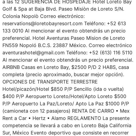
a las 12 SUGERENCIA DE HOSPEDAJE Hotel Loreto Bay
Golf & Spa at Baja Blvd. Paseo Misiòn de Loreto S/N.
Colonia Nopolò Correo electrónico:
reservations@loretobayresort.com Teléfono: +52 613
133 0010 Al mencionar el evento obtendrás un precio
preferencial. Hotel Aventuras Paseo Mision de Loreto
FN559 Nopoló B.C.S. 23887 México. Correo electrónico
aventurashotel@gmail.com Teléfono: +52 (613) 116 5110
Al mencionar el evento obtendrás un precio preferencial.
AIRBNB Casas en Loreto Bay, $2500 P/D 2 HABS, casa
completa (precio aproximado, buscar mejor opción).
OPCIONES DE TRANSPORTE TERRESTRE
Hotel/picazón/Hotel $850 P/P Sencillo (ida o vuelta)
$400 P/P Aeropuerto Loreto/Hotel/Apto Loreto $500
P/P Aeropuerto La Paz/Loreto/ Apto La Paz $1000 P/P
(camioneta con 12 pasajeros) RENTA DE CARRO • Mex
Rent a Car • Hertz • Alamo REGLAMENTO La presente
competencia se llevará a cabo en Loreto Baja California
Sur, México Evento deportivo que consiste en recorrer