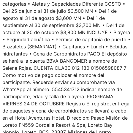
categorías • Aletas y Capacidades Diferente COSTO •
Del 25 de junio al 31 de julio $3,500 MN • Del 1 de
agosto al 31 de agosto $3,600 MN • Del 1 de
septiembre al 30 de septiembre $3,700 MN • Del 1 de
octubre al 20 de octubre $3,800 MN INCLUYE • Playera
• Seguridad acuática • Permiso de capitanía de puerto •
Brazaletes (SEMARNAT) • Capitanes • Lunch • Bebidas
hidratantes • Cena de Carbohidratos PAGO El depósito
se hará a la cuenta BBVA BANCOMER a nombre de
Selene Rojas. CUENTA CLABE 012 180 01506598087 7
Como motivo de pago colocar el nombre del
participante. Recuerde enviar su comprobante vía
WhatsApp al número: 5545341712 indicar nombre de
participante, edad y talla de playera. PROGRAMA
VIERNES 24 DE OCTUBBRE Registro El registro, entrega
de paquetes y cena de carbohidratos se llevará a cabo
en el Hotel Aventuras Hotel. Dirección: Paseo Misión de
Loreto FN559 Cordelia Resort & Spa, Loreto Bay
Nopolo, Loreto, BCS, 23887, Misiones de Loreto,