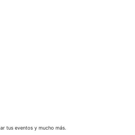
ar tus eventos y mucho más.