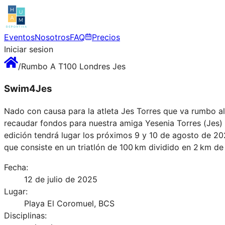
Eventos
Nosotros
FAQ
Precios
Iniciar sesion
/
Rumbo A T100 Londres Jes
Swim4Jes
Nado con causa para la atleta Jes Torres que va rumbo a
recaudar fondos para nuestra amiga Yesenia Torres (Jes) t
edición tendrá lugar los próximos 9 y 10 de agosto de 20
que consiste en un triatlón de 100 km dividido en 2 km de
Fecha:
12 de julio de 2025
Lugar:
Playa El Coromuel, BCS
Disciplinas: